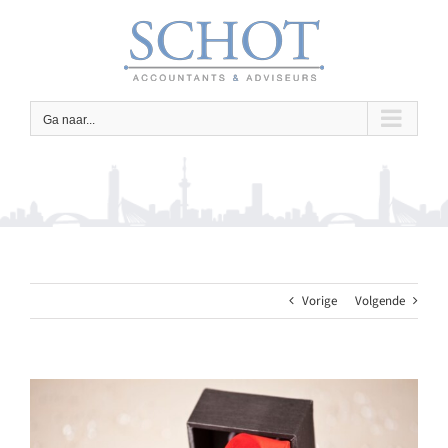
Ga
naar
inhoud
Ga naar...
Vorige
Volgende
Bekijk
grotere
afbeelding