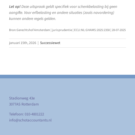
Let op!
Deze uitspraak geldt specifiek voor schenkbelasting bij geen
aangifte. Voor erfbelasting en andere situaties (zoals navordering)
kunnen andere regels gelden.
Bron:Gerechtshof Amsterdam | jurisprudentie | ECLI:NL:GHAMS:2025:2358 | 28-07-2025
januari 15th, 2026
|
Successiewet
Stadionweg 43e
3077AS Rotterdam
Telefoon: 010-4801222
info@schotaccountants.nl