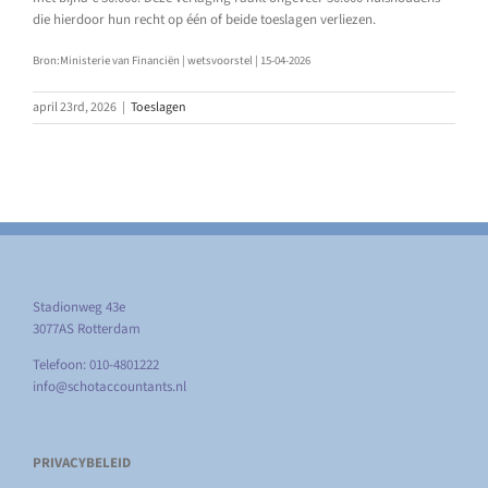
die hierdoor hun recht op één of beide toeslagen verliezen.
Bron:Ministerie van Financiën | wetsvoorstel | 15-04-2026
april 23rd, 2026
|
Toeslagen
Stadionweg 43e
3077AS Rotterdam
Telefoon: 010-4801222
info@schotaccountants.nl
PRIVACYBELEID