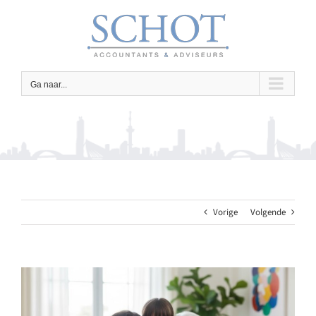
Ga
naar
inhoud
Ga naar...
Vorige
Volgende
Bekijk
grotere
afbeelding