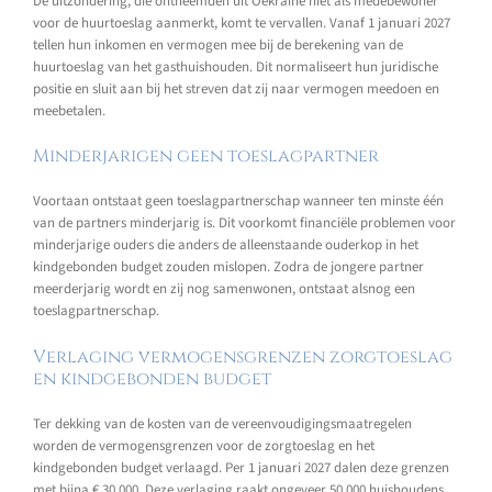
De uitzondering, die ontheemden uit Oekraïne niet als medebewoner
voor de huurtoeslag aanmerkt, komt te vervallen. Vanaf 1 januari 2027
tellen hun inkomen en vermogen mee bij de berekening van de
huurtoeslag van het gasthuishouden. Dit normaliseert hun juridische
positie en sluit aan bij het streven dat zij naar vermogen meedoen en
meebetalen.
Minderjarigen geen toeslagpartner
Voortaan ontstaat geen toeslagpartnerschap wanneer ten minste één
van de partners minderjarig is. Dit voorkomt financiële problemen voor
minderjarige ouders die anders de alleenstaande ouderkop in het
kindgebonden budget zouden mislopen. Zodra de jongere partner
meerderjarig wordt en zij nog samenwonen, ontstaat alsnog een
toeslagpartnerschap.
Verlaging vermogensgrenzen zorgtoeslag
en kindgebonden budget
Ter dekking van de kosten van de vereenvoudigingsmaatregelen
worden de vermogensgrenzen voor de zorgtoeslag en het
kindgebonden budget verlaagd. Per 1 januari 2027 dalen deze grenzen
met bijna € 30.000. Deze verlaging raakt ongeveer 50.000 huishoudens