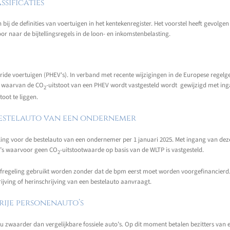
sificaties
ij de definities van voertuigen in het kentekenregister. Het voorstel heeft gevolge
oor naar de bijtellingsregels in de loon- en inkomstenbelasting.
ride voertuigen (PHEV's). In verband met recente wijzigingen in de Europese regelg
d waarvan de CO
-uitstoot van een PHEV wordt vastgesteld wordt gewijzigd met inga
2
oot te liggen.
bestelauto van een ondernemer
elling voor de bestelauto van een ondernemer per 1 januari 2025. Met ingang van d
to’s waarvoor geen CO
-uitstootwaarde op basis van de WLTP is vastgesteld.
2
fregeling gebruikt worden zonder dat de bpm eerst moet worden voorgefinancierd. 
rijving of herinschrijving van een bestelauto aanvraagt.
rije personenauto’s
u zwaarder dan vergelijkbare fossiele auto’s. Op dit moment betalen bezitters van e