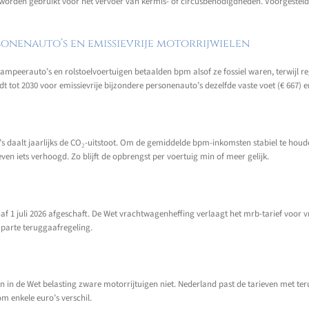
 worden gebruikt voor het vervoer van kermis- of circusbenodigdheden. Voorgestel
rsonenauto’s en emissievrije motorrijwielen
mpeerauto’s en rolstoelvoertuigen betaalden bpm alsof ze fossiel waren, terwijl regu
eldt tot 2030 voor emissievrije bijzondere personenauto’s dezelfde vaste voet (€ 667) 
daalt jaarlijks de CO₂-uitstoot. Om de gemiddelde bpm-inkomsten stabiel te houden
en iets verhoogd. Zo blijft de opbrengst per voertuig min of meer gelijk.
f 1 juli 2026 afgeschaft. De Wet vrachtwagenheffing verlaagt het mrb-tarief voor 
aparte teruggaafregeling.
ven in de Wet belasting zware motorrijtuigen niet. Nederland past de tarieven met t
m enkele euro’s verschil.