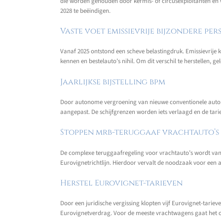
die worden gehouden door kermis- of circusexploitanten en
2028 te beëindigen.
Vaste voet emissievrije bijzondere pe
Vanaf 2025 ontstond een scheve belastingdruk. Emissievrije ka
kennen en bestelauto’s nihil. Om dit verschil te herstellen, g
Jaarlijkse bijstelling bpm
Door autonome vergroening van nieuwe conventionele auto’s 
aangepast. De schijfgrenzen worden iets verlaagd en de tariev
Stoppen mrb-teruggaaf vrachtauto’s
De complexe teruggaafregeling voor vrachtauto’s wordt vana
Eurovignetrichtlijn. Hierdoor vervalt de noodzaak voor een 
Herstel Eurovignet-tarieven
Door een juridische vergissing klopten vijf Eurovignet-tarie
Eurovignetverdrag. Voor de meeste vrachtwagens gaat het o