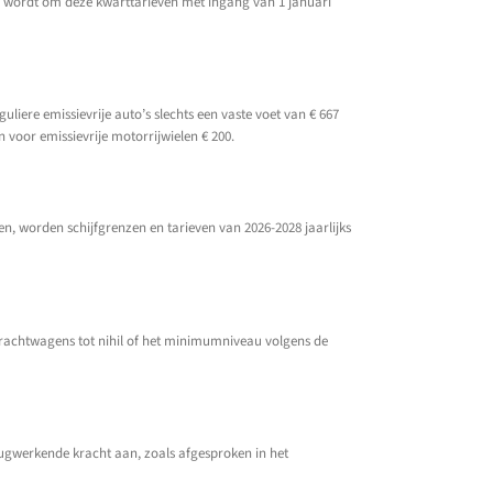
d wordt om deze kwarttarieven met ingang van 1 januari
liere emissievrije auto’s slechts een vaste voet van € 667
en voor emissievrije motorrijwielen € 200.
, worden schijfgrenzen en tarieven van 2026-2028 jaarlijks
vrachtwagens tot nihil of het minimumniveau volgens de
erugwerkende kracht aan, zoals afgesproken in het