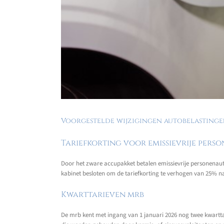
Voorgestelde wijzigingen autobelasting
Tariefkorting voor emissievrije pers
Door het zware accupakket betalen emissievrije personenauto
kabinet besloten om de tariefkorting te verhogen van 25% naa
Kwarttarieven mrb
De mrb kent met ingang van 1 januari 2026 nog twee kwarttari