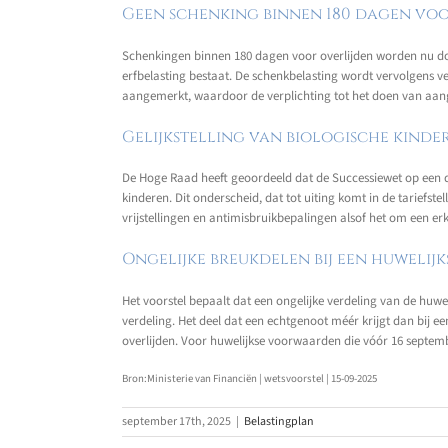
Geen schenking binnen 180 dagen voo
Schenkingen binnen 180 dagen voor overlijden worden nu door 
erfbelasting bestaat. De schenkbelasting wordt vervolgens v
aangemerkt, waardoor de verplichting tot het doen van aangi
Gelijkstelling van biologische kinde
De Hoge Raad heeft geoordeeld dat de Successiewet op een di
kinderen. Dit onderscheid, dat tot uiting komt in de tariefste
vrijstellingen en antimisbruikbepalingen alsof het om een er
Ongelijke breukdelen bij een huwel
Het voorstel bepaalt dat een ongelijke verdeling van de huwel
verdeling. Het deel dat een echtgenoot méér krijgt dan bij e
overlijden. Voor huwelijkse voorwaarden die vóór 16 septembe
Bron:Ministerie van Financiën | wetsvoorstel | 15-09-2025
september 17th, 2025
|
Belastingplan