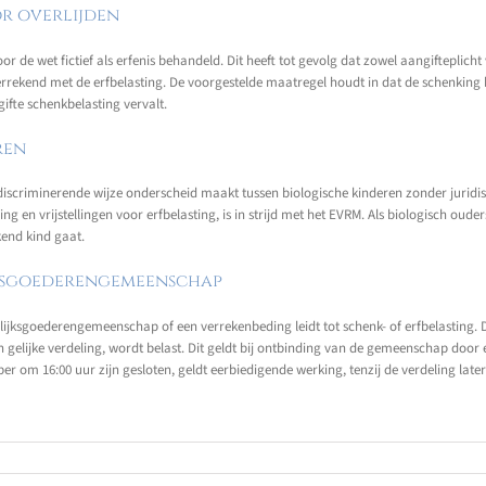
r overlijden
de wet fictief als erfenis behandeld. Dit heeft tot gevolg dat zowel aangifteplicht
errekend met de erfbelasting. De voorgestelde maatregel houdt in dat de schenking 
fte schenkbelasting vervalt.
ren
scriminerende wijze onderscheid maakt tussen biologische kinderen zonder juridisch
lling en vrijstellingen voor erfbelasting, is in strijd met het EVRM. Als biologisch ou
kend kind gaat.
ijksgoederengemeenschap
ijksgoederengemeenschap of een verrekenbeding leidt tot schenk- of erfbelasting. Dit
en gelijke verdeling, wordt belast. Dit geldt bij ontbinding van de gemeenschap door
r om 16:00 uur zijn gesloten, geldt eerbiedigende werking, tenzij de verdeling lat