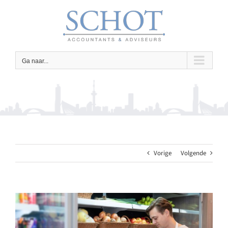
Ga
naar
inhoud
Ga naar...
Vorige
Volgende
Bekijk
grotere
afbeelding