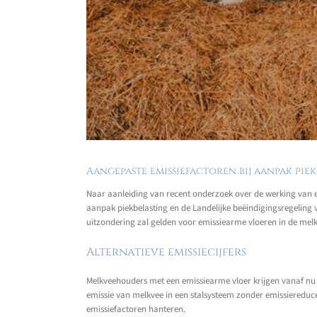
Aangepaste emissiefactoren bij aanpak piek
Naar aanleiding van recent onderzoek over de werking van em
aanpak piekbelasting en de Landelijke beëindigingsregeling ve
uitzondering zal gelden voor emissiearme vloeren in de melk
Alternatieve emissiecijfers
Melkveehouders met een emissiearme vloer krijgen vanaf nu de
emissie van melkvee in een stalsysteem zonder emissiereduc
emissiefactoren hanteren.