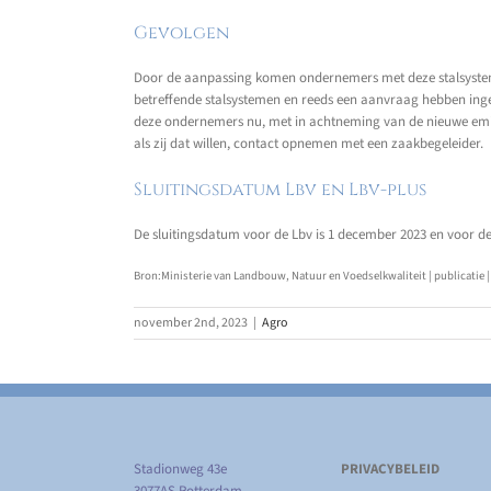
Gevolgen
Door de aanpassing komen ondernemers met deze stalsyste
betreffende stalsystemen en reeds een aanvraag hebben ing
deze ondernemers nu, met in achtneming van de nieuwe emis
als zij dat willen, contact opnemen met een zaakbegeleider.
Sluitingsdatum Lbv en Lbv-plus
De sluitingsdatum voor de Lbv is 1 december 2023 en voor de 
Bron:Ministerie van Landbouw, Natuur en Voedselkwaliteit | publicatie |
november 2nd, 2023
|
Agro
Stadionweg 43e
PRIVACYBELEID
3077AS Rotterdam