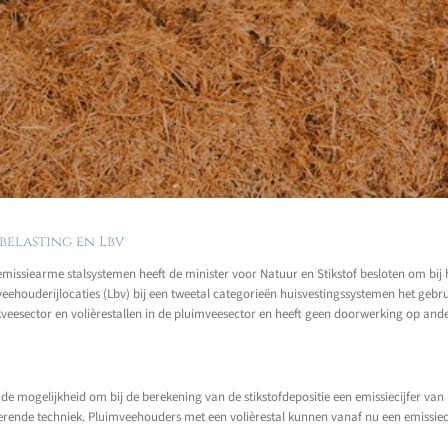
belasting en Lbv
issiearme stalsystemen heeft de minister voor Natuur en Stikstof besloten om bij h
ehouderijlocaties (Lbv) bij een tweetal categorieën huisvestingssystemen het gebrui
veesector en volièrestallen in de pluimveesector en heeft geen doorwerking op ande
 mogelijkheid om bij de berekening van de stikstofdepositie een emissiecijfer van 
erende techniek. Pluimveehouders met een volièrestal kunnen vanaf nu een emissiec