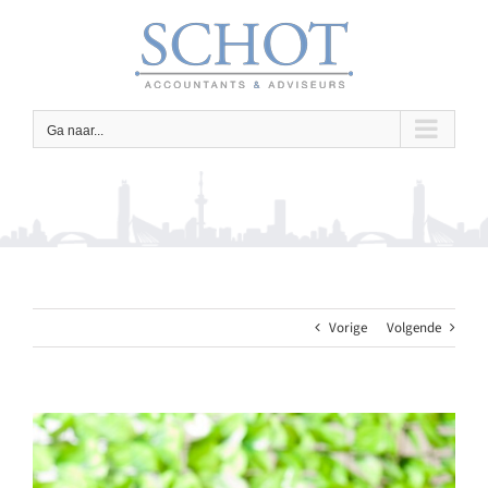
Ga
naar
inhoud
Ga naar...
Vorige
Volgende
Bekijk
grotere
afbeelding