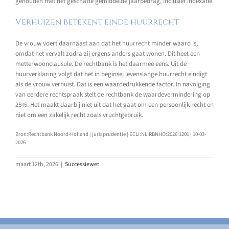
gehouden met het geschatte gemiddelde jaarbedrag, inclusief indexatie.
Verhuizen betekent einde huurrecht
De vrouw voert daarnaast aan dat het huurrecht minder waard is,
omdat het vervalt zodra zij ergens anders gaat wonen. Dit heet een
metterwoonclausule. De rechtbank is het daarmee eens. Uit de
huurverklaring volgt dat het in beginsel levenslange huurrecht eindigt
als de vrouw verhuist. Dat is een waardedrukkende factor. In navolging
van eerdere rechtspraak stelt de rechtbank de waardevermindering op
25%. Het maakt daarbij niet uit dat het gaat om een persoonlijk recht en
niet om een zakelijk recht zoals vruchtgebruik.
Bron:Rechtbank Noord-Holland | jurisprudentie | ECLI:NL:RBNHO:2026:1201 | 10-03-
2026
maart 12th, 2026
|
Successiewet