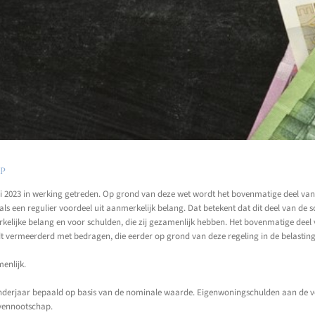
ap
ari 2023 in werking getreden. Op grond van deze wet wordt het bovenmatige deel van
 een regulier voordeel uit aanmerkelijk belang. Dat betekent dat dit deel van de s
elijke belang en voor schulden, die zij gezamenlijk hebben. Het bovenmatige deel v
 vermeerderd met bedragen, die eerder op grond van deze regeling in de belastingh
enlijk.
enderjaar bepaald op basis van de nominale waarde. Eigenwoningschulden aan de ve
 vennootschap.