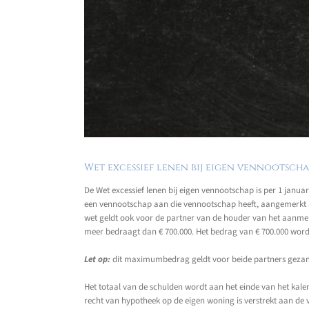
Wet excessief lenen bij eigen vennootsch
De Wet excessief lenen bij eigen vennootschap is per 1 janu
een vennootschap aan die vennootschap heeft, aangemerkt als
wet geldt ook voor de partner van de houder van het aanmerk
meer bedraagt dan € 700.000. Het bedrag van € 700.000 wordt
Let op:
dit maximumbedrag geldt voor beide partners gezam
Het totaal van de schulden wordt aan het einde van het kal
recht van hypotheek op de eigen woning is verstrekt aan de