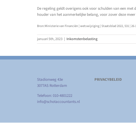
De regeling geldt overigens ook voor schulden van een met
houder van het aanmerkelijke belang, voor zover deze meer 
Bron:Ministerie van Financiën | wetswijziging | Staatsblad 2022, 531 | 26-
januari 5th, 2023
|
Inkomstenbelasting
Stadionweg 43e
PRIVACYBELEID
3077AS Rotterdam
Telefoon: 010-4801222
info@schotaccountants.nl
Copyright
2026 Schot Accountants | Alle rechten voorbehouden 