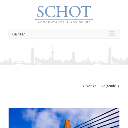
Ga
naar
inhoud
Ga naar...
Vorige
Volgende
Bekijk
grotere
afbeelding