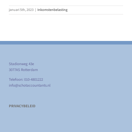
januari 5th, 2023
|
Inkomstenbelasting
Stadionweg 43e
3077AS Rotterdam
Telefoon: 010-4801222
info@schotaccountants.nl
PRIVACYBELEID