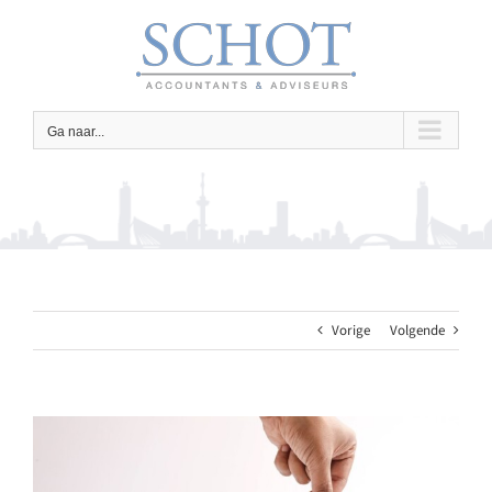
Ga
naar
inhoud
Ga naar...
Vorige
Volgende
Bekijk
grotere
afbeelding