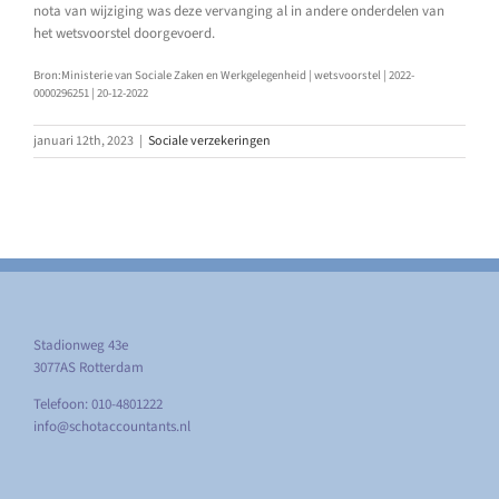
nota van wijziging was deze vervanging al in andere onderdelen van
het wetsvoorstel doorgevoerd.
Bron:Ministerie van Sociale Zaken en Werkgelegenheid | wetsvoorstel | 2022-
0000296251 | 20-12-2022
januari 12th, 2023
|
Sociale verzekeringen
Stadionweg 43e
3077AS Rotterdam
Telefoon: 010-4801222
info@schotaccountants.nl