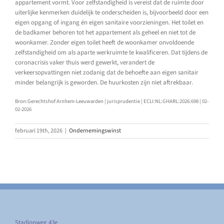
appartement vormt. Voor zelfstandigheid is vereist dat de ruimte door
uiterlijke kenmerken duidelijk te onderscheiden is, bijvoorbeeld door een
eigen opgang of ingang én eigen sanitaire voorzieningen. Het toilet en
de badkamer behoren tot het appartement als geheel en niet tot de
woonkamer. Zonder eigen toilet heeft de woonkamer onvoldoende
zelfstandigheid om als aparte werkruimte te kwalificeren. Dat tijdens de
coronacrisis vaker thuis werd gewerkt, verandert de
verkeersopvattingen niet zodanig dat de behoefte aan eigen sanitair
minder belangrijk is geworden. De huurkosten zijn niet aftrekbaar.
Bron:Gerechtshof Arnhem-Leeuwarden | jurisprudentie | ECLI:NL:GHARL:2026:698 | 02-
02-2026
februari 19th, 2026
|
Ondernemingswinst
Stadionweg 43e