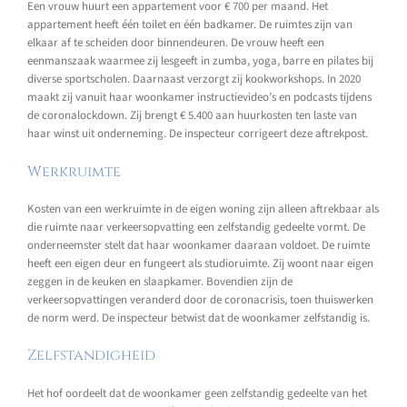
Een vrouw huurt een appartement voor € 700 per maand. Het
appartement heeft één toilet en één badkamer. De ruimtes zijn van
elkaar af te scheiden door binnendeuren. De vrouw heeft een
eenmanszaak waarmee zij lesgeeft in zumba, yoga, barre en pilates bij
diverse sportscholen. Daarnaast verzorgt zij kookworkshops. In 2020
maakt zij vanuit haar woonkamer instructievideo’s en podcasts tijdens
de coronalockdown. Zij brengt € 5.400 aan huurkosten ten laste van
haar winst uit onderneming. De inspecteur corrigeert deze aftrekpost.
Werkruimte
Kosten van een werkruimte in de eigen woning zijn alleen aftrekbaar als
die ruimte naar verkeersopvatting een zelfstandig gedeelte vormt. De
onderneemster stelt dat haar woonkamer daaraan voldoet. De ruimte
heeft een eigen deur en fungeert als studioruimte. Zij woont naar eigen
zeggen in de keuken en slaapkamer. Bovendien zijn de
verkeersopvattingen veranderd door de coronacrisis, toen thuiswerken
de norm werd. De inspecteur betwist dat de woonkamer zelfstandig is.
Zelfstandigheid
Het hof oordeelt dat de woonkamer geen zelfstandig gedeelte van het