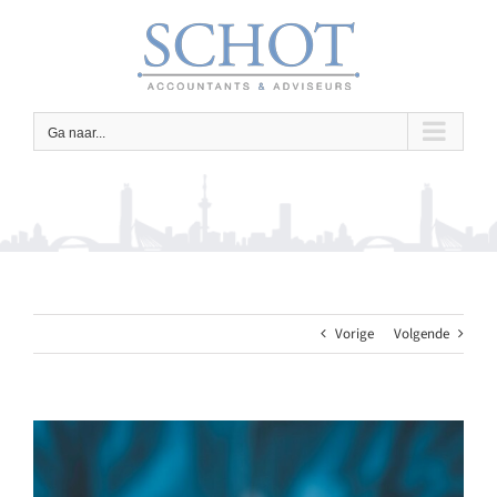
Ga
naar
inhoud
Ga naar...
Vorige
Volgende
Bekijk
grotere
afbeelding